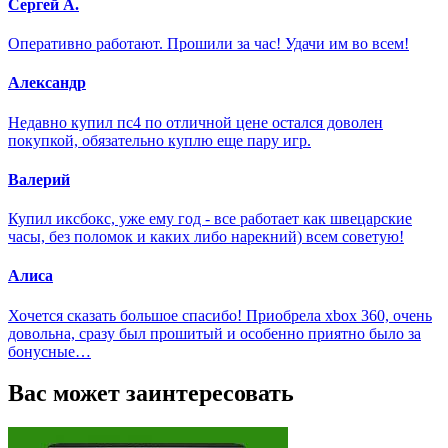
Сергей А.
Оперативно работают. Прошили за час! Удачи им во всем!
Александр
Недавно купил пс4 по отличной цене остался доволен
покупкой, обязательно куплю еще пару игр.
Валерий
Купил иксбокс, уже ему год - все работает как швецарские
часы, без поломок и каких либо нарекний) всем советую!
Алиса
Хочется сказать большое спасибо! Приобрела xbox 360, очень
довольна, сразу был прошитый и особенно приятно было за
бонусные…
Вас может заинтересовать